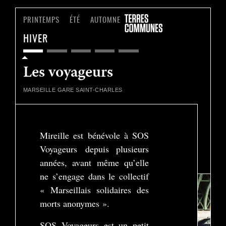
PRINTEMPS
ÉTÉ
AUTOMNE
HIVER
Les voyageurs
MARSEILLE
GARE SAINT-CHARLES
Mireille est bénévole à SOS
Voyageurs depuis plusieurs
Play
années, avant même qu’elle
-04:09
Play
Settings
Enter
ne s’engage dans le collectif
fullscreen
« Marseillais solidaires des
morts anonymes ».
SOS Voyageurs est un petit