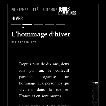
PRINTEMPS
ÉTÉ
AUTOMNE
HIVER
L’hommage d’hiver
PARIS
LES HALLES
Depuis plus de dix ans, deux
fois par an, le collectif
Play
parisien organise un
-01:49
Play
Settings
Enter
hommage aux personnes qui
fullscreen
vivaient dans la rue en
France et en sont mortes.
Leurs noms ont été fournis