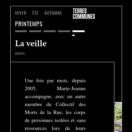
HIVER
ÉTÉ
AUTOMNE
PRINTEMPS
La veille
PARIS
Une fois par mois, depuis
2005, Marie-Jeanne
Play
accompagne, avec un autre
-04:41
Play
Settings
Enter
membre du Collectif des
fullscreen
Morts de la Rue, les corps
de personnes isolées et sans
ressources lors de leurs