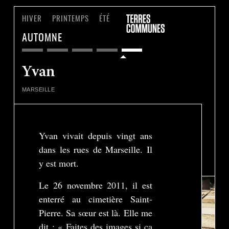
HIVER
PRINTEMPS
ÉTÉ
AUTOMNE
Yvan
MARSEILLE
Yvan vivait depuis vingt ans
dans les rues de Marseille. Il
Play
y est mort.
-01:40
Play
Settings
Enter
Le 26 novembre 2011, il est
fullscreen
enterré au cimetière Saint-
Pierre. Sa sœur est là. Elle me
dit : « Faites des images si ça