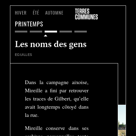
HIVER
ÉTÉ
AUTOMNE
PRINTEMPS
Les noms des gens
EGUILLES
Dans la campagne aixoise,
Mireille a fini par retrouver
Play
les traces de Gilbert, qu’elle
-03:00
Play
Settings
Enter
avait longtemps côtoyé dans
fullscreen
la rue.
Mireille conserve dans ses