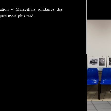
ation « Marseillais solidaires des
-03:38
es mois plus tard.
Settings
Enter
fullscreen